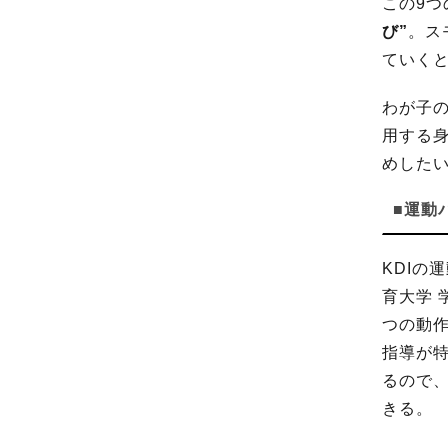
この9つ
び”
。ス
ていく
わが子
用する
めした
■運動
KDIの
育大学 
つの動作
指導が
るので
きる。