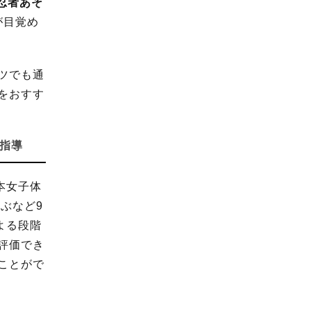
“忍者あそ
が目覚め
ツでも通
をおすす
動指導
本女子体
ぶなど9
よる段階
評価でき
ことがで