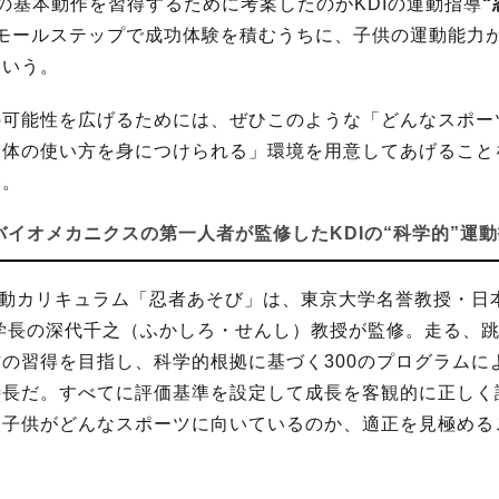
の基本動作を習得するために考案したのがKDIの運動指導
モールステップで成功体験を積むうちに、子供の運動能力
という。
の可能性を広げるためには、ぜひこのような「どんなスポー
身体の使い方を身につけられる」環境を用意してあげること
い。
バイオメカニクスの第一人者が監修したKDIの“科学的”運
運動カリキュラム「忍者あそび」は、東京大学名誉教授・日
学長の深代千之（ふかしろ・せんし）教授が監修。走る、跳
の習得を目指し、科学的根拠に基づく300のプログラムに
特長だ。すべてに評価基準を設定して成長を客観的に正しく
、子供がどんなスポーツに向いているのか、適正を見極める