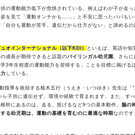
子供の運動能力低下が危惧されている。例えばわが子が走っ
ぶ姿を見て「運動オンチかも……」と不安に思ったパパもい
が「自分も運動が苦手。遺伝だから仕方がない」と諦めるの
。
ュオインターナショナル（以下KDI）
といえば、英語や知
ルの成長が期待できると話題の
バイリンガル幼児園
。さらに
小学3年生程度の運動能力を習得する」ことを目標に掲げる
注力
している。
運動指導を統括する植木五行（うえき・いつゆき）先生は「
親から子供に遺伝せず、環境や経験で育まれます。また、す
の根幹にあるのは、走る、投げるなど9つの基本動作。
脳の
達する幼児期は、運動の基礎を育むのに最適な時期
なのです