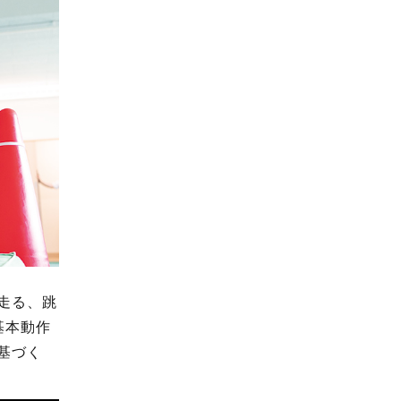
走る、跳
基本動作
基づく