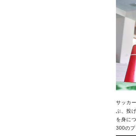
サッカ
ぶ、投
を身に
300の