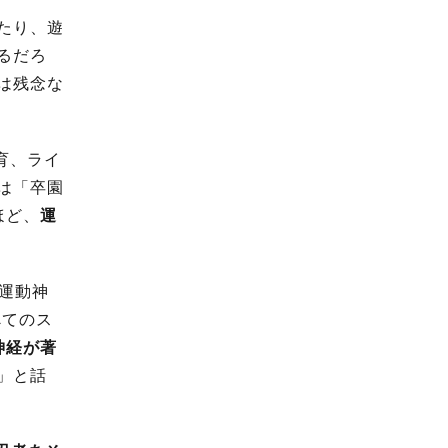
たり、遊
るだろ
は残念な
育、ライ
は「卒園
ほど、
運
“運動神
べてのス
神経が著
」と話