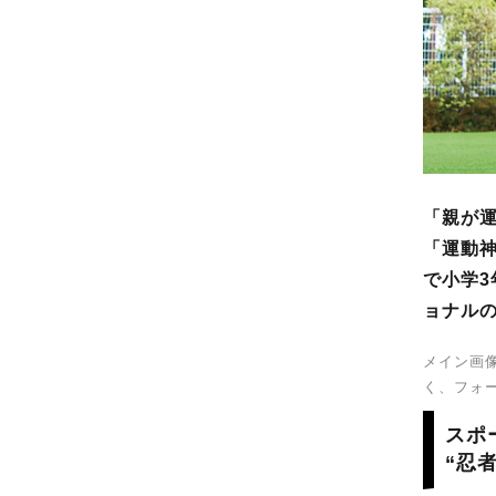
「親が
「運動
で小学
ョナル
メイン画像
く、フォ
スポ
“忍