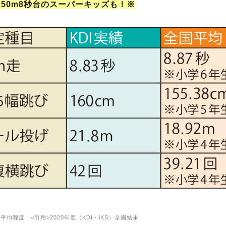
50m8秒台のスーパーキッズも！※
平均程度 <引用>2020年度（KDI・iKS）全園結果